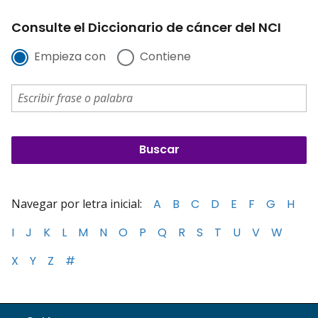
Consulte el Diccionario de cáncer del NCI
Empieza con
Contiene
Navegar por letra inicial:
A
B
C
D
E
F
G
H
I
J
K
L
M
N
O
P
Q
R
S
T
U
V
W
X
Y
Z
#