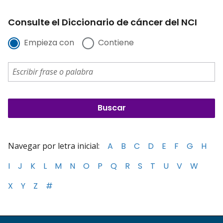
Consulte el Diccionario de cáncer del NCI
Empieza con
Contiene
Navegar por letra inicial:
A
B
C
D
E
F
G
H
I
J
K
L
M
N
O
P
Q
R
S
T
U
V
W
X
Y
Z
#