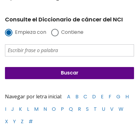
Consulte el Diccionario de cáncer del NCI
Empieza con
Contiene
Navegar por letra inicial:
A
B
C
D
E
F
G
H
I
J
K
L
M
N
O
P
Q
R
S
T
U
V
W
X
Y
Z
#