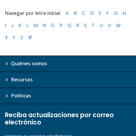
Navegar por letra inicial:
A
B
C
D
E
F
G
H
I
J
K
L
M
N
O
P
Q
R
S
T
U
V
W
X
Y
Z
#
Quiénes somos
Recursos
Políticas
Reciba actualizaciones por correo
electrónico