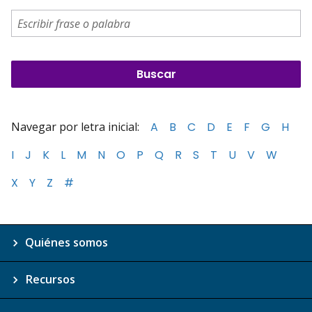
Navegar por letra inicial:
A
B
C
D
E
F
G
H
I
J
K
L
M
N
O
P
Q
R
S
T
U
V
W
X
Y
Z
#
Quiénes somos
Recursos