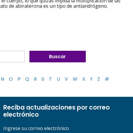
 cuerpo, lo que quizás impida la multiplicación de las
tato de abiraterona es un tipo de antiandrógeno.
N
O
P
Q
R
S
T
U
V
W
X
Y
Z
#
Reciba actualizaciones por correo
electrónico
Ingrese su correo electrónico