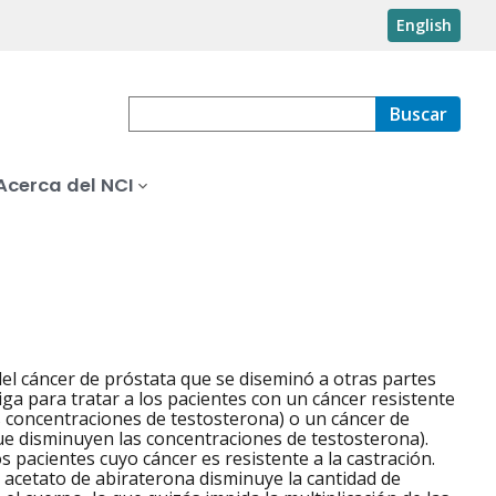
English
Buscar
Acerca del NCI
l cáncer de próstata que se diseminó a otras partes
iga para tratar a los pacientes con un cáncer resistente
s concentraciones de testosterona) o un cáncer de
que disminuyen las concentraciones de testosterona).
 pacientes cuyo cáncer es resistente a la castración.
l acetato de abiraterona disminuye la cantidad de