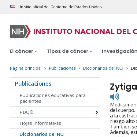
Un sitio oficial del Gobierno de Estados Unidos
El cáncer
Tipos de cáncer
Investigació
Página principal
Publicaciones
Diccionarios del NCI
Dic
Publicaciones
Zytig
Listen
Publicaciones educativas para
to
pacientes
Medicamento
pronunc
del cuerpo.
PDQ®
a la castra
riesgo alto
Hojas informativas
También se 
Además, est
Diccionarios del NCI