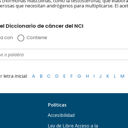
(hormonas masculinas, como la testosterona), que elabora el
cerosas que necesitan andrógenos para multiplicarse. El ace
el Diccionario de cáncer del NCI
a con
Contiene
letra inicial:
A
B
C
D
E
F
G
H
I
J
K
L
M
Políticas
Accesibilidad
Ley de Libre Acceso a la