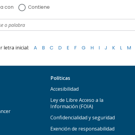
a con
Contiene
letra inicial:
A
B
C
D
E
F
G
H
I
J
K
L
M
Políticas
Accesibilidad
Ley de Libre Acceso a la
Información (FOIA)
áncer
Confidencialidad y seguridad
Exención de responsabilidad