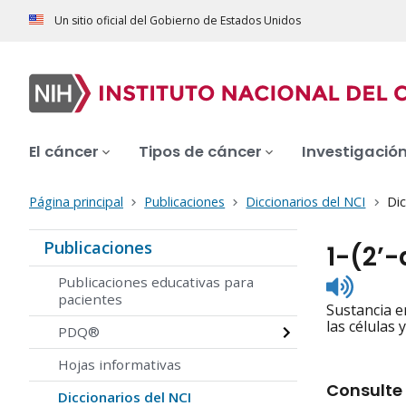
Un sitio oficial del Gobierno de Estados Unidos
El cáncer
Tipos de cáncer
Investigació
Página principal
Publicaciones
Diccionarios del NCI
Dic
Publicaciones
1-(2’
Listen
Publicaciones educativas para
to
pacientes
Sustancia e
pronunc
las células
PDQ®
Hojas informativas
Consulte 
Diccionarios del NCI