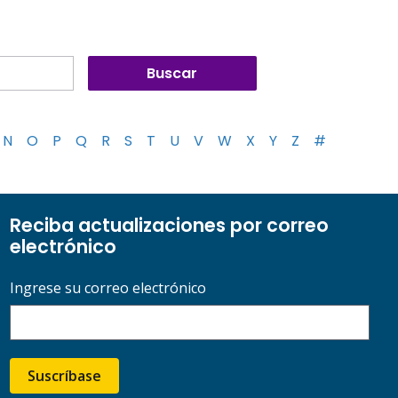
N
O
P
Q
R
S
T
U
V
W
X
Y
Z
#
Reciba actualizaciones por correo
electrónico
Ingrese su correo electrónico
Suscríbase