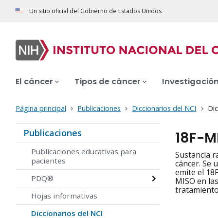
Un sitio oficial del Gobierno de Estados Unidos
El cáncer
Tipos de cáncer
Investigació
Página principal
Publicaciones
Diccionarios del NCI
Dic
Publicaciones
18F-M
Publicaciones educativas para
Sustancia r
pacientes
cáncer. Se 
emite el 18
PDQ®
MISO en las
tratamiento
Hojas informativas
Diccionarios del NCI