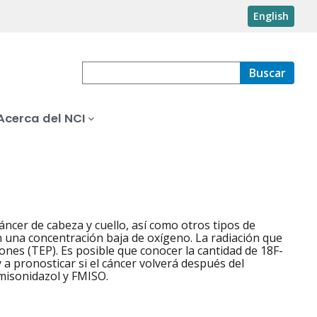
English
Buscar
Acerca del NCI
ncer de cabeza y cuello, así como otros tipos de
n una concentración baja de oxígeno. La radiación que
nes (TEP). Es posible que conocer la cantidad de 18F-
 a pronosticar si el cáncer volverá después del
misonidazol y FMISO.