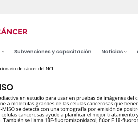
n
Subvenciones y capacitación
Noticias
cionario de cáncer del NCI
ISO
adiactiva en estudio para usar en pruebas de imágenes del cá
une a moléculas grandes de las células cancerosas que tiene
F-MISO se detecta con una tomografía por emisión de positro
 células cancerosas ayude a planificar el mejor tratamiento y
. También se llama 18F-fluoromisonidazol, flúor F 18-fluoro