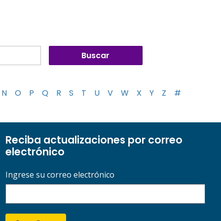
N
O
P
Q
R
S
T
U
V
W
X
Y
Z
#
Reciba actualizaciones por correo
electrónico
Ingrese su correo electrónico