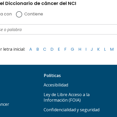
el Diccionario de cáncer del NCI
a con
Contiene
letra inicial:
A
B
C
D
E
F
G
H
I
J
K
L
M
Políticas
Accesibilidad
Ley de Libre Acceso a la
Información (FOIA)
áncer
Confidencialidad y seguridad