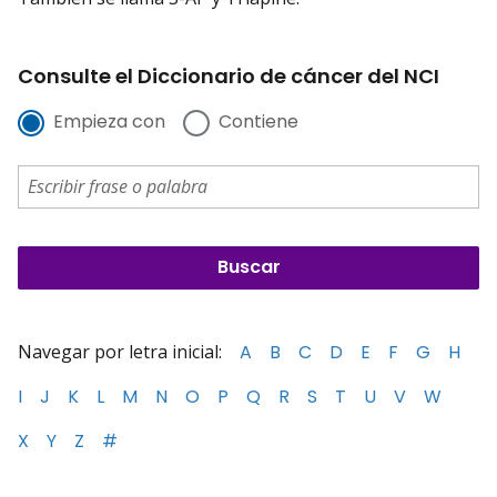
Consulte el Diccionario de cáncer del NCI
Empieza con
Contiene
Navegar por letra inicial:
A
B
C
D
E
F
G
H
I
J
K
L
M
N
O
P
Q
R
S
T
U
V
W
X
Y
Z
#