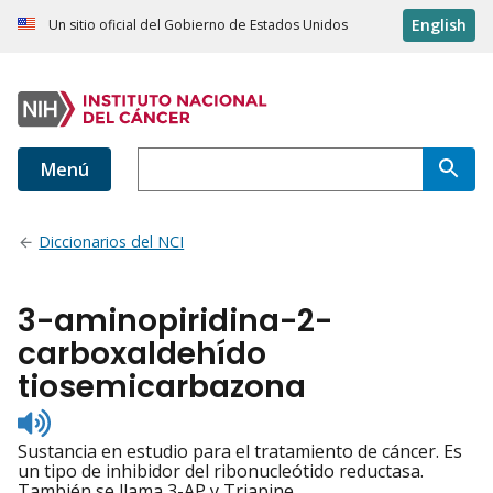
English
Un sitio oficial del Gobierno de Estados Unidos
Menú
Diccionarios del NCI
3-aminopiridina-2-
carboxaldehído
tiosemicarbazona
Listen
to
Sustancia en estudio para el tratamiento de cáncer. Es
pronunciation
un tipo de inhibidor del ribonucleótido reductasa.
También se llama 3-AP y Triapine.