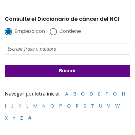
Consulte el Diccionario de cáncer del NCI
Empieza con
Contiene
Navegar por letra inicial:
A
B
C
D
E
F
G
H
I
J
K
L
M
N
O
P
Q
R
S
T
U
V
W
X
Y
Z
#