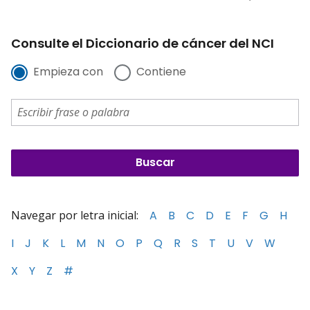
Consulte el Diccionario de cáncer del NCI
Empieza con
Contiene
Navegar por letra inicial:
A
B
C
D
E
F
G
H
I
J
K
L
M
N
O
P
Q
R
S
T
U
V
W
X
Y
Z
#