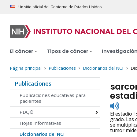
Un sitio oficial del Gobierno de Estados Unidos
El cáncer
Tipos de cáncer
Investigació
Página principal
Publicaciones
Diccionarios del NCI
Dic
Publicaciones
sarco
estadi
Publicaciones educativas para
pacientes
Listen
to
PDQ®
El estadio I
pronunc
grado. Las 
Hojas informativas
se multipli
tumor mide 
Diccionarios del NCI