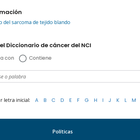
rmación
 del sarcoma de tejido blando
el Diccionario de cáncer del NCI
a con
Contiene
letra inicial:
A
B
C
D
E
F
G
H
I
J
K
L
M
Políticas