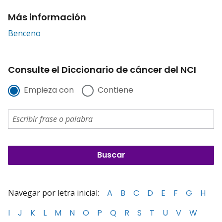
Más información
Benceno
Consulte el Diccionario de cáncer del NCI
Empieza con
Contiene
Navegar por letra inicial:
A
B
C
D
E
F
G
H
I
J
K
L
M
N
O
P
Q
R
S
T
U
V
W