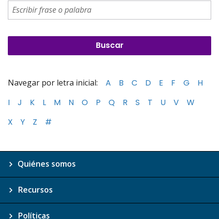
Navegar por letra inicial:
A
B
C
D
E
F
G
H
I
J
K
L
M
N
O
P
Q
R
S
T
U
V
W
X
Y
Z
#
Quiénes somos
Recursos
Políticas