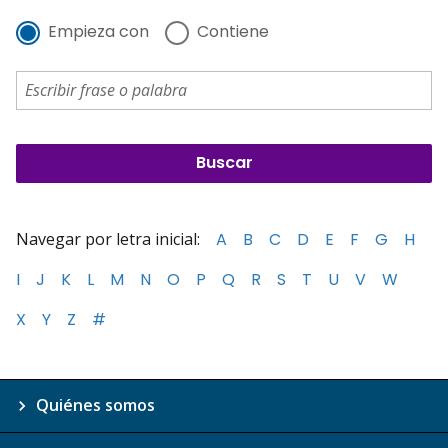
Empieza con
Contiene
Navegar por letra inicial:
A
B
C
D
E
F
G
H
I
J
K
L
M
N
O
P
Q
R
S
T
U
V
W
X
Y
Z
#
Quiénes somos