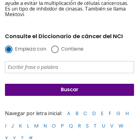
ayude a evitar la multiplicación de células cancerosas.
Es un tipo de inhibidor de cinasas. También se llama
Mektovi.
Consulte el Diccionario de cáncer del NCI
Empieza con
Contiene
Navegar por letra inicial:
A
B
C
D
E
F
G
H
I
J
K
L
M
N
O
P
Q
R
S
T
U
V
W
X
Y
Z
#