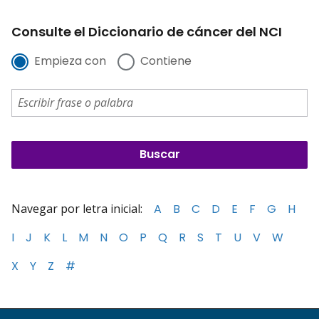
Consulte el Diccionario de cáncer del NCI
Empieza con
Contiene
Navegar por letra inicial:
A
B
C
D
E
F
G
H
I
J
K
L
M
N
O
P
Q
R
S
T
U
V
W
X
Y
Z
#