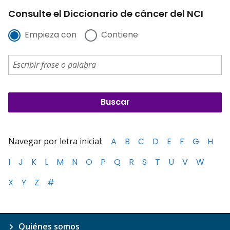
Consulte el Diccionario de cáncer del NCI
Empieza con
Contiene
Navegar por letra inicial:
A
B
C
D
E
F
G
H
I
J
K
L
M
N
O
P
Q
R
S
T
U
V
W
X
Y
Z
#
Quiénes somos