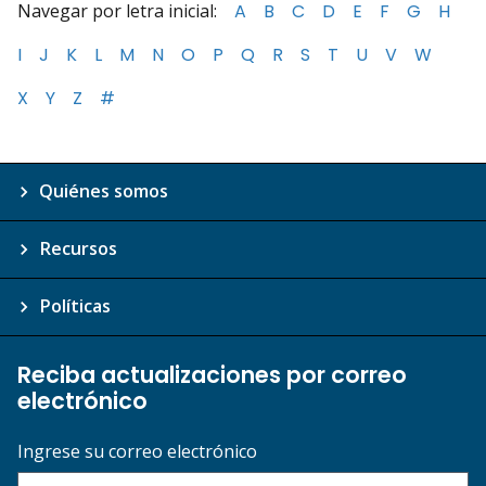
Navegar por letra inicial:
A
B
C
D
E
F
G
H
I
J
K
L
M
N
O
P
Q
R
S
T
U
V
W
X
Y
Z
#
Quiénes somos
Recursos
Políticas
Reciba actualizaciones por correo
electrónico
Ingrese su correo electrónico