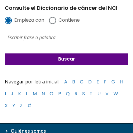
Consulte el Diccionario de cáncer del NCI
Empieza con
Contiene
Navegar por letra inicial:
A
B
C
D
E
F
G
H
I
J
K
L
M
N
O
P
Q
R
S
T
U
V
W
X
Y
Z
#
Quiénes somos