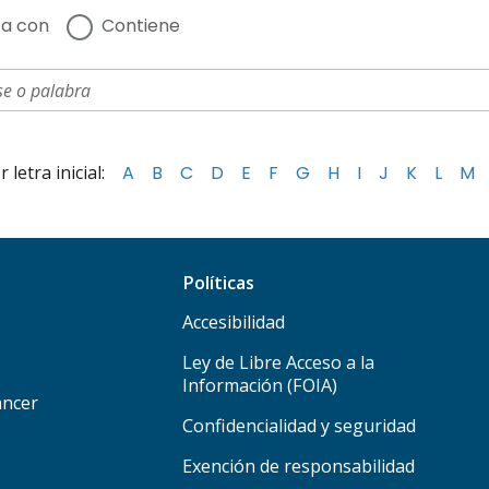
a con
Contiene
letra inicial:
A
B
C
D
E
F
G
H
I
J
K
L
M
Políticas
Accesibilidad
Ley de Libre Acceso a la
Información (FOIA)
áncer
Confidencialidad y seguridad
Exención de responsabilidad