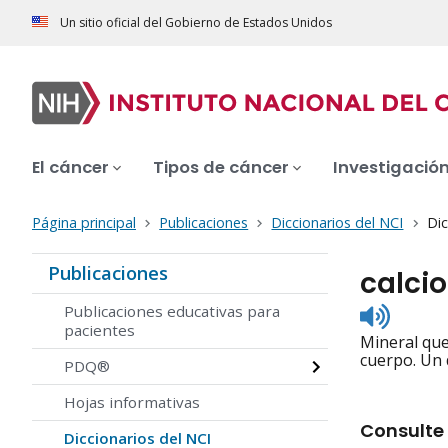
Un sitio oficial del Gobierno de Estados Unidos
El cáncer
Tipos de cáncer
Investigació
Página principal
Publicaciones
Diccionarios del NCI
Dic
Publicaciones
calcio
Listen
Publicaciones educativas para
to
pacientes
Mineral que
pronunc
cuerpo. Un 
PDQ®
Hojas informativas
Consulte 
Diccionarios del NCI