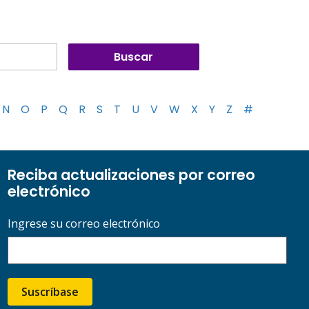
N
O
P
Q
R
S
T
U
V
W
X
Y
Z
#
Reciba actualizaciones por correo
electrónico
Ingrese su correo electrónico
Suscríbase