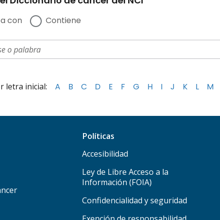
el Diccionario de cáncer del NCI
a con
Contiene
letra inicial:
A
B
C
D
E
F
G
H
I
J
K
L
M
Políticas
Accesibilidad
Ley de Libre Acceso a la
Información (FOIA)
áncer
Confidencialidad y seguridad
Exención de responsabilidad