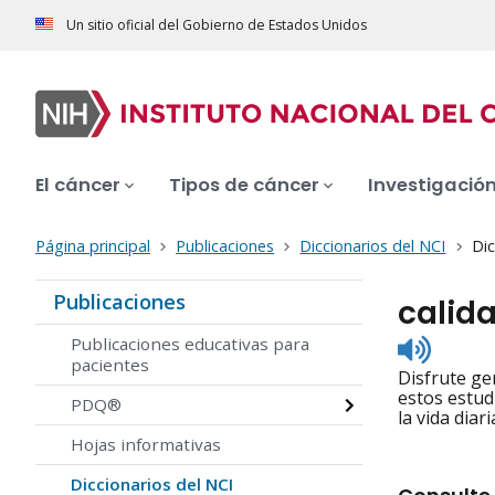
Un sitio oficial del Gobierno de Estados Unidos
El cáncer
Tipos de cáncer
Investigació
Página principal
Publicaciones
Diccionarios del NCI
Dic
Publicaciones
calid
Listen
Publicaciones educativas para
to
pacientes
Disfrute gen
pronunc
estos estud
PDQ®
la vida diari
Hojas informativas
Diccionarios del NCI