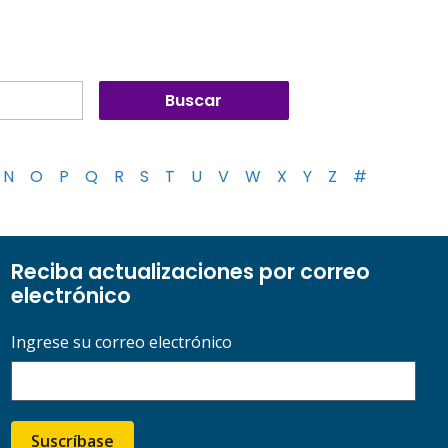
N
O
P
Q
R
S
T
U
V
W
X
Y
Z
#
Reciba actualizaciones por correo
electrónico
Ingrese su correo electrónico
Suscríbase