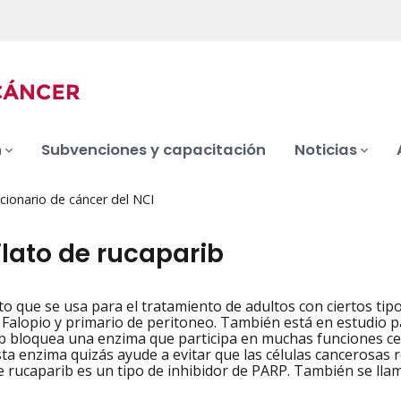
n
Subvenciones y capacitación
Noticias
cionario de cáncer del NCI
lato de rucaparib
 que se usa para el tratamiento de adultos con ciertos tipos
iation
Falopio y primario de peritoneo. También está en estudio par
b bloquea una enzima que participa en muchas funciones celu
ta enzima quizás ayude a evitar que las células cancerosas r
e rucaparib es un tipo de inhibidor de PARP. También se ll