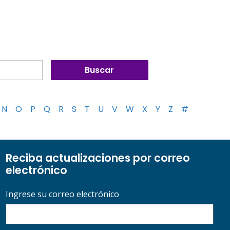
N
O
P
Q
R
S
T
U
V
W
X
Y
Z
#
Reciba actualizaciones por correo
electrónico
Ingrese su correo electrónico