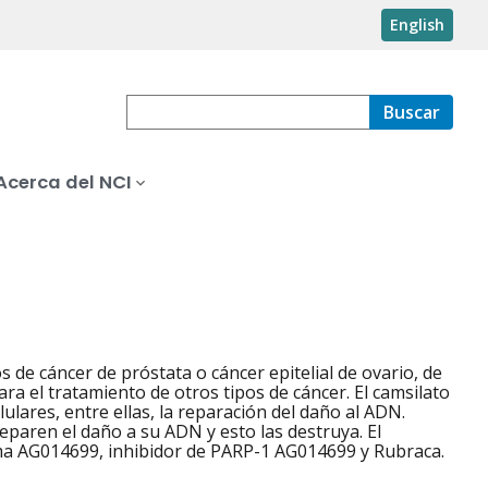
English
Buscar
Acerca del NCI
 de cáncer de próstata o cáncer epitelial de ovario, de
a el tratamiento de otros tipos de cáncer. El camsilato
lares, entre ellas, la reparación del daño al ADN.
eparen el daño a su ADN y esto las destruya. El
ama AG014699, inhibidor de PARP-1 AG014699 y Rubraca.