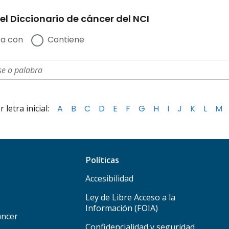
el Diccionario de cáncer del NCI
a con
Contiene
letra inicial:
A
B
C
D
E
F
G
H
I
J
K
L
M
Políticas
Accesibilidad
Ley de Libre Acceso a la
Información (FOIA)
áncer
Confidencialidad y seguridad