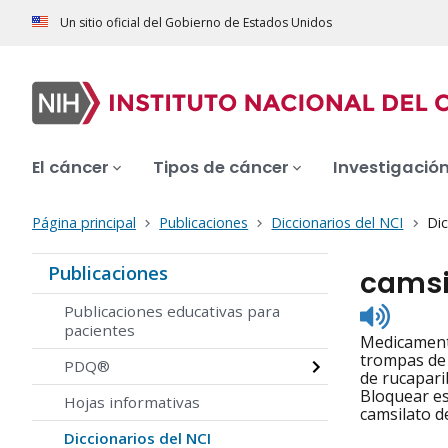
Un sitio oficial del Gobierno de Estados Unidos
El cáncer
Tipos de cáncer
Investigació
Página principal
Publicaciones
Diccionarios del NCI
Dic
Publicaciones
camsi
Listen
Publicaciones educativas para
to
pacientes
Medicamento
pronunc
trompas de 
PDQ®
de rucapari
Bloquear es
Hojas informativas
camsilato d
Diccionarios del NCI