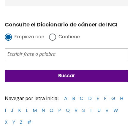
Consulte el Diccionario de cáncer del NCI
Empieza con
Contiene
Navegar por letra inicial:
A
B
C
D
E
F
G
H
I
J
K
L
M
N
O
P
Q
R
S
T
U
V
W
X
Y
Z
#