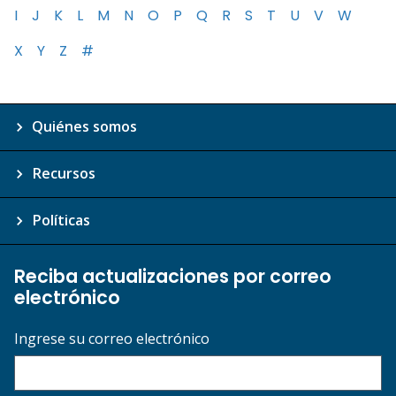
I
J
K
L
M
N
O
P
Q
R
S
T
U
V
W
X
Y
Z
#
Quiénes somos
Recursos
Políticas
Reciba actualizaciones por correo
electrónico
Ingrese su correo electrónico