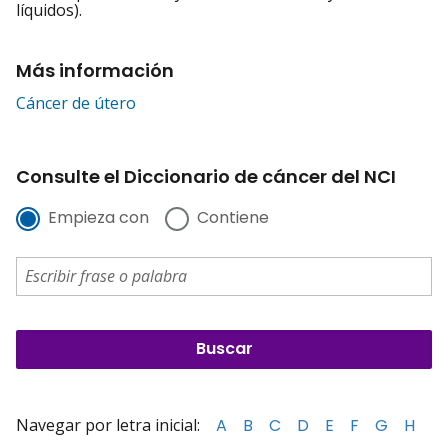
líquidos).
Más información
Cáncer de útero
Consulte el Diccionario de cáncer del NCI
Empieza con
Contiene
Navegar por letra inicial:
A
B
C
D
E
F
G
H