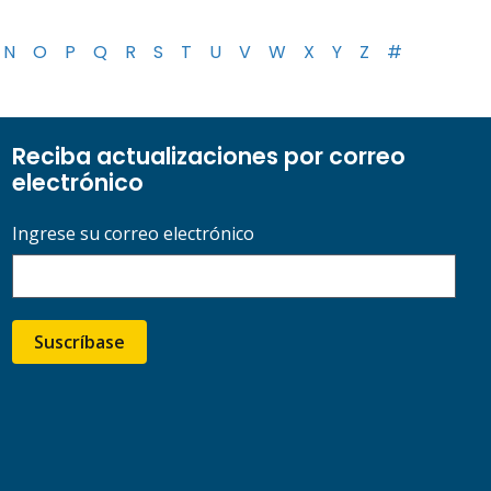
N
O
P
Q
R
S
T
U
V
W
X
Y
Z
#
Reciba actualizaciones por correo
electrónico
Ingrese su correo electrónico
Suscríbase