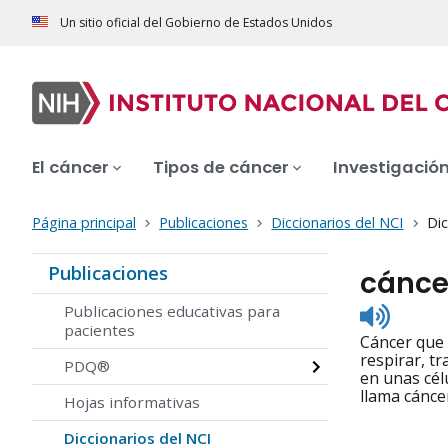
Un sitio oficial del Gobierno de Estados Unidos
El cáncer
Tipos de cáncer
Investigació
Página principal
Publicaciones
Diccionarios del NCI
Dic
Publicaciones
cánce
Listen
Publicaciones educativas para
to
pacientes
Cáncer que 
pronunc
respirar, t
PDQ®
en unas cél
llama cánce
Hojas informativas
Diccionarios del NCI