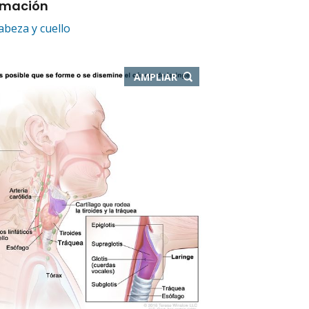
rmación
abeza y cuello
-
AMPLIAR
ABRE
EN
NUEVA
VENTANA