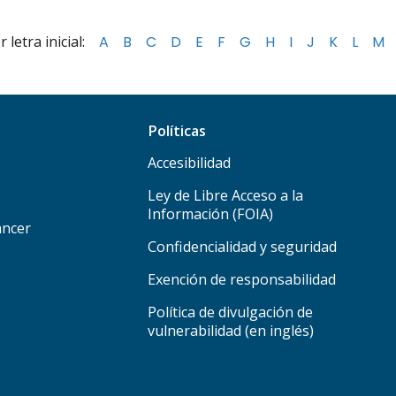
letra inicial:
A
B
C
D
E
F
G
H
I
J
K
L
M
Políticas
Accesibilidad
Ley de Libre Acceso a la
Información (FOIA)
áncer
Confidencialidad y seguridad
Exención de responsabilidad
Política de divulgación de
vulnerabilidad (en inglés)