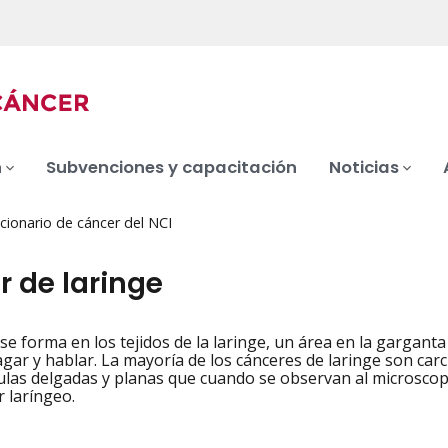
n
Subvenciones y capacitación
Noticias
cionario de cáncer del NCI
r de laringe
se forma en los tejidos de la laringe, un área en la gargant
iation
ragar y hablar. La mayoría de los cánceres de laringe son c
ulas delgadas y planas que cuando se observan al microscop
r laríngeo.