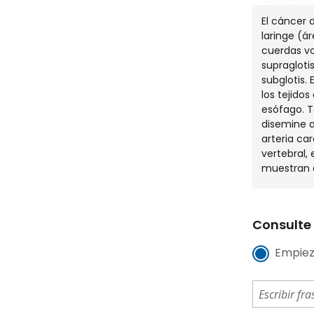
El cáncer d
laringe (á
cuerdas vo
supraglotis
subglotis.
los tejidos
esófago. T
disemine a 
arteria ca
vertebral, 
muestran 
Consulte 
Empiez