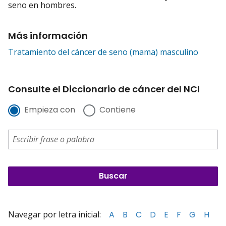
seno en hombres.
Más información
Tratamiento del cáncer de seno (mama) masculino
Consulte el Diccionario de cáncer del NCI
Empieza con
Contiene
Navegar por letra inicial:
A
B
C
D
E
F
G
H