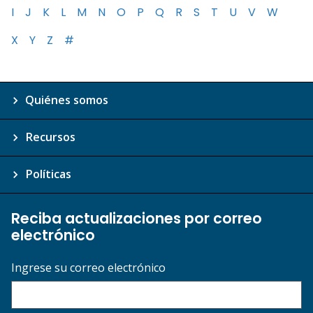
I
J
K
L
M
N
O
P
Q
R
S
T
U
V
W
X
Y
Z
#
Quiénes somos
Recursos
Políticas
Reciba actualizaciones por correo
electrónico
Ingrese su correo electrónico