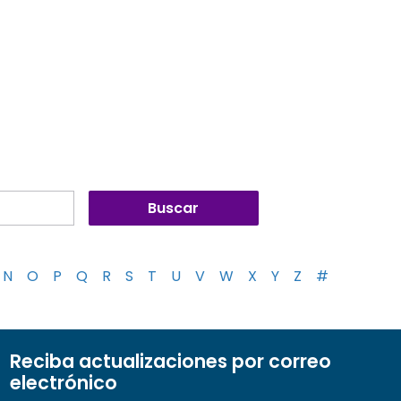
N
O
P
Q
R
S
T
U
V
W
X
Y
Z
#
Reciba actualizaciones por correo
electrónico