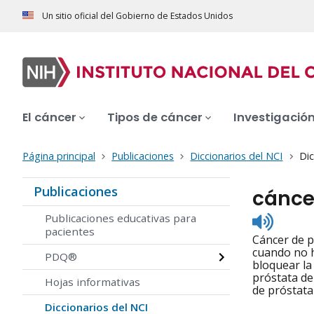
Un sitio oficial del Gobierno de Estados Unidos
El cáncer
Tipos de cáncer
Investigació
Página principal
Publicaciones
Diccionarios del NCI
Dic
Publicaciones
cánce
Listen
Publicaciones educativas para
to
pacientes
Cáncer de p
pronunc
cuando no h
PDQ®
bloquear la
próstata de
Hojas informativas
de próstata
Diccionarios del NCI