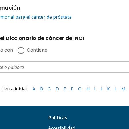
rmación
monal para el cáncer de próstata
el Diccionario de cáncer del NCI
a con
Contiene
letra inicial:
A
B
C
D
E
F
G
H
I
J
K
L
M
Políticas
Accesibilidad