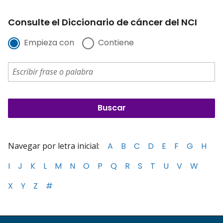
Consulte el Diccionario de cáncer del NCI
Empieza con
Contiene
Navegar por letra inicial:
A
B
C
D
E
F
G
H
I
J
K
L
M
N
O
P
Q
R
S
T
U
V
W
X
Y
Z
#