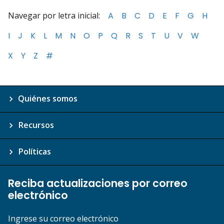
Navegar por letra inicial:
A
B
C
D
E
F
G
H
I
J
K
L
M
N
O
P
Q
R
S
T
U
V
W
X
Y
Z
#
Quiénes somos
Recursos
Políticas
Reciba actualizaciones por correo
electrónico
Ingrese su correo electrónico