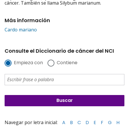
cáncer. También se llama Silybum marianum.
Más información
Cardo mariano
Consulte el Diccionario de cáncer del NCI
Empieza con
Contiene
Navegar por letra inicial:
A
B
C
D
E
F
G
H