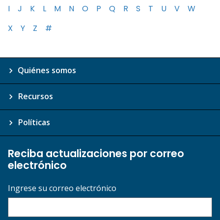
I
J
K
L
M
N
O
P
Q
R
S
T
U
V
W
X
Y
Z
#
Quiénes somos
Recursos
Políticas
Reciba actualizaciones por correo
electrónico
Ingrese su correo electrónico