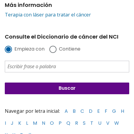
Más información
Terapia con láser para tratar el cáncer
Consulte el Diccionario de cáncer del NCI
Empieza con
Contiene
Navegar por letra inicial:
A
B
C
D
E
F
G
H
I
J
K
L
M
N
O
P
Q
R
S
T
U
V
W