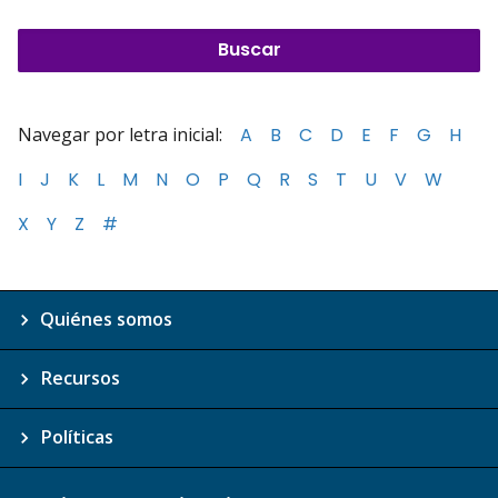
Navegar por letra inicial:
A
B
C
D
E
F
G
H
I
J
K
L
M
N
O
P
Q
R
S
T
U
V
W
X
Y
Z
#
Quiénes somos
Recursos
Políticas