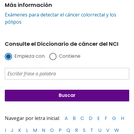
Más información
Exámenes para detectar el cáncer colorrectal y los
pólipos
Consulte el Diccionario de cáncer del NCI
Empieza con
Contiene
Navegar por letra inicial:
A
B
C
D
E
F
G
H
I
J
K
L
M
N
O
P
Q
R
S
T
U
V
W