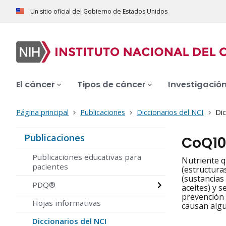
Un sitio oficial del Gobierno de Estados Unidos
El cáncer
Tipos de cáncer
Investigació
Página principal
Publicaciones
Diccionarios del NCI
Dic
Publicaciones
CoQ10
Publicaciones educativas para
Nutriente q
pacientes
(estructura
(sustancias
PDQ®
aceites) y s
prevención 
Hojas informativas
causan algu
Diccionarios del NCI