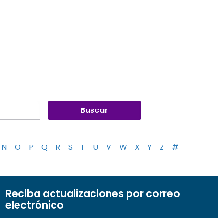
N
O
P
Q
R
S
T
U
V
W
X
Y
Z
#
Reciba actualizaciones por correo
electrónico