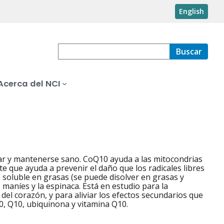
English
Buscar
Acerca del NCI
ar y mantenerse sano. CoQ10 ayuda a las mitocondrias
te que ayuda a prevenir el daño que los radicales libres
s soluble en grasas (se puede disolver en grasas y
s maníes y la espinaca. Está en estudio para la
el corazón, y para aliviar los efectos secundarios que
, Q10, ubiquinona y vitamina Q10.