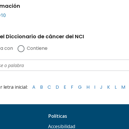
rmación
Q10
el Diccionario de cáncer del NCI
a con
Contiene
letra inicial:
A
B
C
D
E
F
G
H
I
J
K
L
M
Políticas
Accesibilidad