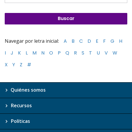
Navegar por letra inicial:
A
B
C
D
E
F
G
H
I
J
K
L
M
N
O
P
Q
R
S
T
U
V
W
X
Y
Z
#
Quiénes somos
Recursos
Políticas