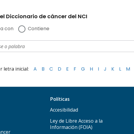
el Diccionario de cáncer del NCI
a con
Contiene
letra inicial:
A
B
C
D
E
F
G
H
I
J
K
L
M
Políticas
Accesibilidad
Ley de Libre Acceso a la
Información (FOIA)
áncer