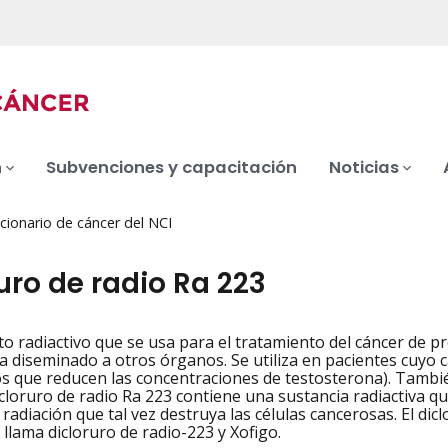
n
Subvenciones y capacitación
Noticias
cionario de cáncer del NCI
uro de radio Ra 223
 radiactivo que se usa para el tratamiento del cáncer de p
iation
a diseminado a otros órganos. Se utiliza en pacientes cuyo cá
s que reducen las concentraciones de testosterona). Tambié
dicloruro de radio Ra 223 contiene una sustancia radiactiva q
radiación que tal vez destruya las células cancerosas. El dic
llama dicloruro de radio-223 y Xofigo.