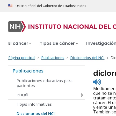
Un sitio oficial del Gobierno de Estados Unidos
El cáncer
Tipos de cáncer
Investigació
Página principal
Publicaciones
Diccionarios del NCI
Dic
Publicaciones
diclor
Listen
Publicaciones educativas para
to
pacientes
Medicamento
pronunc
que no se h
PDQ®
tratamiento
cáncer. El 
Hojas informativas
y emite una 
También se 
Diccionarios del NCI