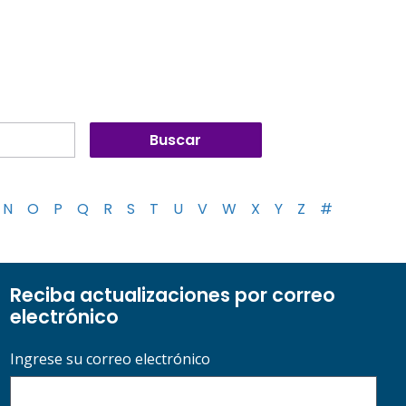
N
O
P
Q
R
S
T
U
V
W
X
Y
Z
#
Reciba actualizaciones por correo
electrónico
Ingrese su correo electrónico