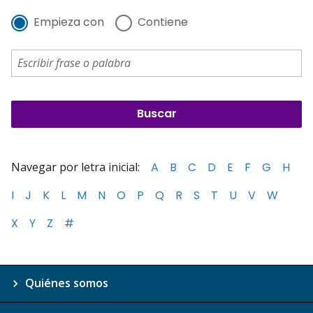
Empieza con
Contiene
Navegar por letra inicial:
A
B
C
D
E
F
G
H
I
J
K
L
M
N
O
P
Q
R
S
T
U
V
W
X
Y
Z
#
Quiénes somos