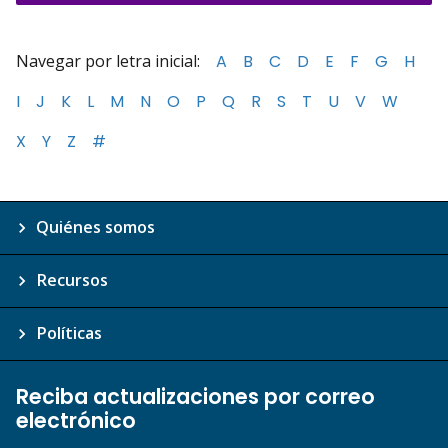
Navegar por letra inicial:
A
B
C
D
E
F
G
H
I
J
K
L
M
N
O
P
Q
R
S
T
U
V
W
X
Y
Z
#
Quiénes somos
Recursos
Políticas
Reciba actualizaciones por correo
electrónico