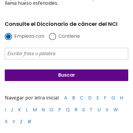
llama hueso esfenoides.
Consulte el Diccionario de cáncer del NCI
Empieza con
Contiene
Navegar por letra inicial:
A
B
C
D
E
F
G
H
I
J
K
L
M
N
O
P
Q
R
S
T
U
V
W
X
Y
Z
#