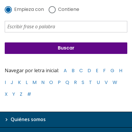
Empieza con
Contiene
Navegar por letra inicial:
A
B
C
D
E
F
G
H
I
J
K
L
M
N
O
P
Q
R
S
T
U
V
W
X
Y
Z
#
Quiénes somos