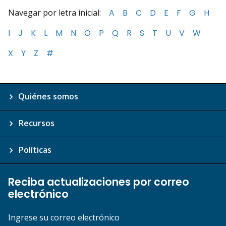
Navegar por letra inicial:
A
B
C
D
E
F
G
H
I
J
K
L
M
N
O
P
Q
R
S
T
U
V
W
X
Y
Z
#
Quiénes somos
Recursos
Políticas
Reciba actualizaciones por correo
electrónico
Ingrese su correo electrónico