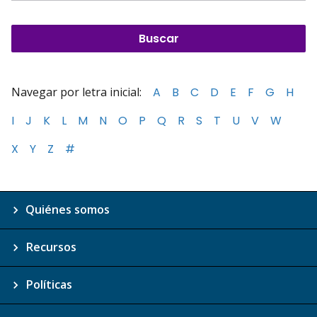
Navegar por letra inicial:
A
B
C
D
E
F
G
H
I
J
K
L
M
N
O
P
Q
R
S
T
U
V
W
X
Y
Z
#
Quiénes somos
Recursos
Políticas