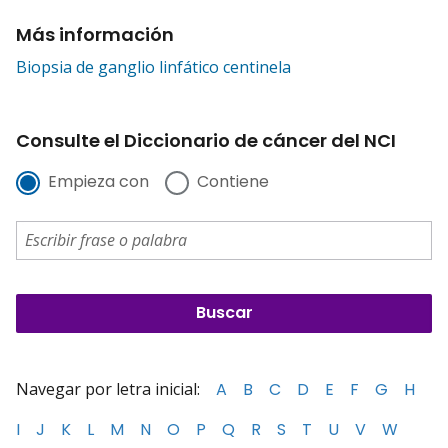
Más información
Biopsia de ganglio linfático centinela
Consulte el Diccionario de cáncer del NCI
Empieza con
Contiene
Navegar por letra inicial:
A
B
C
D
E
F
G
H
I
J
K
L
M
N
O
P
Q
R
S
T
U
V
W