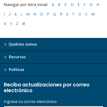
Navegar por letra inicial:
A
B
C
D
E
F
G
H
I
J
K
L
M
N
O
P
Q
R
S
T
U
V
W
X
Y
Z
#
Quiénes somos
Recursos
Políticas
Reciba actualizaciones por correo
electrónico
Ingrese su correo electrónico