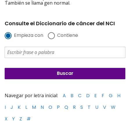
También se llama gen normal.
Consulte el Diccionario de cáncer del NCI
Empieza con
Contiene
Navegar por letra inicial:
A
B
C
D
E
F
G
H
I
J
K
L
M
N
O
P
Q
R
S
T
U
V
W
X
Y
Z
#