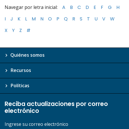
Navegar por letra inicial:
A
B
C
D
E
F
G
H
I
J
K
L
M
N
O
P
Q
R
S
T
U
V
W
X
Y
Z
#
Quiénes somos
Recursos
Políticas
Reciba actualizaciones por correo
electrónico
Ingrese su correo electrónico