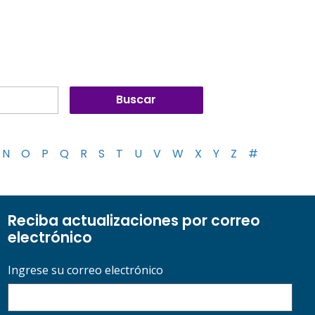
N
O
P
Q
R
S
T
U
V
W
X
Y
Z
#
Reciba actualizaciones por correo
electrónico
Ingrese su correo electrónico