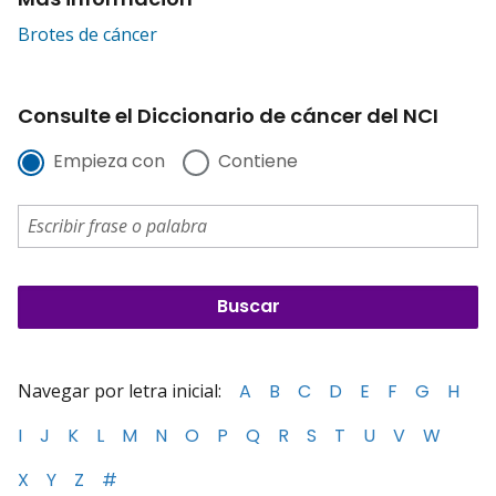
Brotes de cáncer
Consulte el Diccionario de cáncer del NCI
Empieza con
Contiene
Navegar por letra inicial:
A
B
C
D
E
F
G
H
I
J
K
L
M
N
O
P
Q
R
S
T
U
V
W
X
Y
Z
#