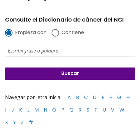
Consulte el Diccionario de cáncer del NCI
Empieza con
Contiene
Navegar por letra inicial:
A
B
C
D
E
F
G
H
I
J
K
L
M
N
O
P
Q
R
S
T
U
V
W
X
Y
Z
#